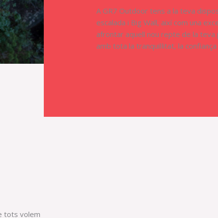
A GR7 Outdoor tens a la teva dispos
escalada i Big Wall, així com una exce
afrontar aquell nou repte de la teva pròxima escalada. Et podràs equipar
amb tota la tranquil·litat, la confianç
e tots volem