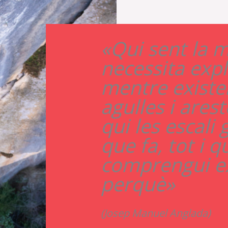
«Qui sent la 
necessita expl
mentre existei
agulles i ares
qui les escali 
que fa, tot i 
comprengui e
perquè»
(Josep Manuel Anglada)