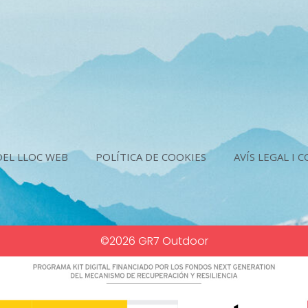
r
a
m
DEL LLOC WEB
POLÍTICA DE COOKIES
AVÍS LEGAL I 
©2026 GR7 Outdoor