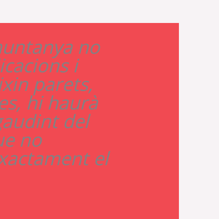
muntanya no
icacions i
xin parets,
tes, hi haurà
gaudint del
que no
xactament el