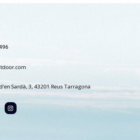
496
tdoor.com
d'en Sardà, 3, 43201 Reus Tarragona
I
n
s
t
a
g