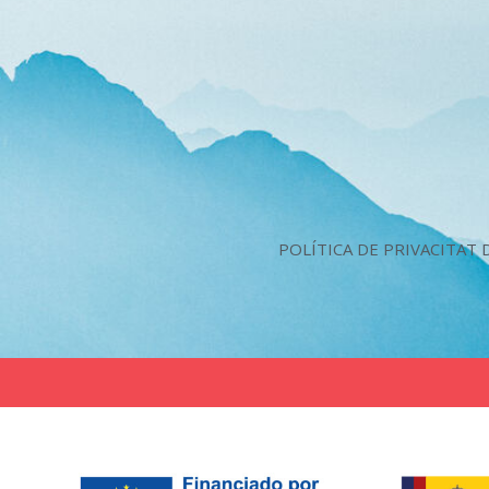
o
p
k
p
POLÍTICA DE PRIVACITAT 