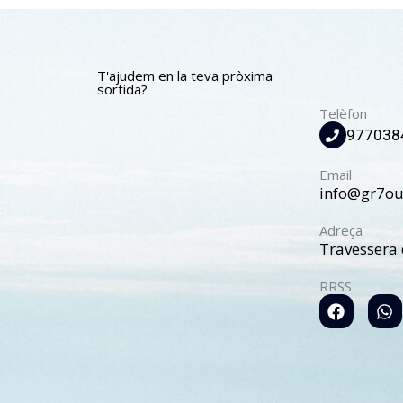
T'ajudem en la teva pròxima
sortida?
Telèfon
977038
Email
info@gr7ou
Adreça
Travessera 
RRSS
F
W
a
h
c
a
e
t
b
s
o
a